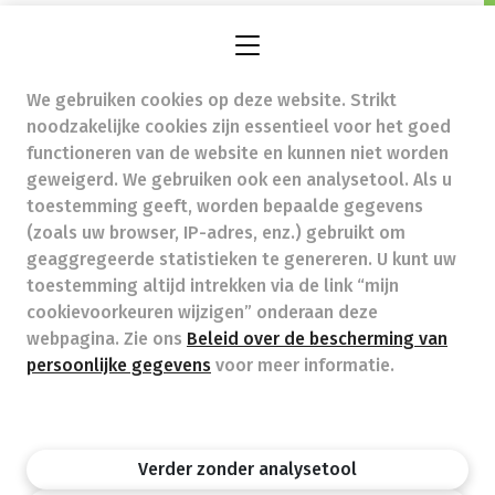
apotheekleroy@skynet.be
- Ondernemingsnummer
(BTW nr.) (BE)0879795245
Beroepstitel:
Apotheker werkzaam in België
We gebruiken cookies op deze website. Strikt
noodzakelijke cookies zijn essentieel voor het goed
functioneren van de website en kunnen niet worden
Beroepsvereniging:
Algemene Pharmaceutische
geweigerd. We gebruiken ook een analysetool. Als u
Bond
autorisatienummer FAGG 422505
toestemming geeft, worden bepaalde gegevens
Valt onder toezicht van de Orde der Apothekers,
(zoals uw browser, IP-adres, enz.) gebruikt om
02/537.42.67, Henri Jasparlaan 94 1060 Brussel
geaggregeerde statistieken te genereren. U kunt uw
Deontologie:
Code van de farmaceutische plichtenleer
toestemming altijd intrekken via de link “mijn
Tarieven terugbetaalde zorg
cookievoorkeuren wijzigen” onderaan deze
webpagina. Zie ons
Beleid over de bescherming van
persoonlijke gegevens
voor meer informatie.
Apotheek.be
Orde Der Apothekers
FAGG
Privacy policy
Wettelijke vermeldingen
Disclaimer
©APB
Verder zonder analysetool