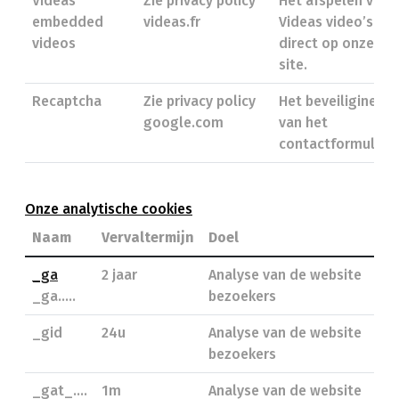
Videas
Zie privacy policy
Het afspelen van
embedded
videas.fr
Videas video’s
videos
direct op onze
site.
Recaptcha
Zie privacy policy
Het beveiliginen
google.com
van het
contactformulier.
Onze analytische cookies
Naam
Vervaltermijn
Doel
_ga
2 jaar
Analyse van de website
_ga.....
bezoekers
_gid
24u
Analyse van de website
bezoekers
_gat_....
1m
Analyse van de website